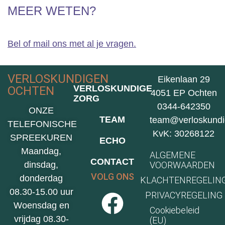
MEER WETEN?
Bel of mail ons met al je vragen.
VERLOSKUNDIGEN
Eikenlaan 29
VERLOSKUNDIGE
OCHTEN
4051 EP Ochten
ZORG
0344-642350
ONZE
TEAM
team@verloskundi
TELEFONISCHE
KvK: 30268122
SPREEKUREN
ECHO
Maandag,
ALGEMENE
CONTACT
VOORWAARDEN
dinsdag,
VOLG ONS
donderdag
KLACHTENREGELIN
08.30-15.00 uur
PRIVACYREGELING
Woensdag en
Cookiebeleid
vrijdag 08.30-
(EU)