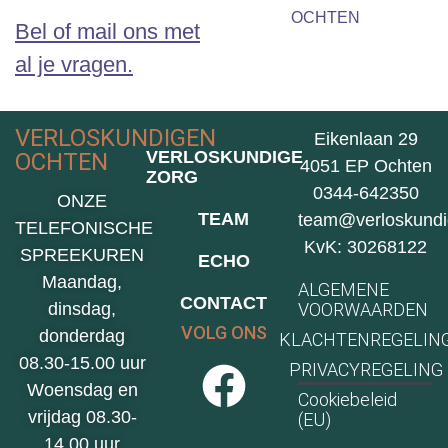
OCHTEN
Bel of mail ons met
al je vragen.
VERLOSKUNDIGEN
Eikenlaan 29
VERLOSKUNDIGE
OCHTEN
4051 EP Ochten
ZORG
0344-642350
ONZE
TEAM
team@verloskundi
TELEFONISCHE
KvK: 30268122
SPREEKUREN
ECHO
Maandag,
ALGEMENE
CONTACT
VOORWAARDEN
dinsdag,
VOLG ONS
donderdag
KLACHTENREGELIN
08.30-15.00 uur
PRIVACYREGELING
Woensdag en
Cookiebeleid
vrijdag 08.30-
(EU)
14.00 uur