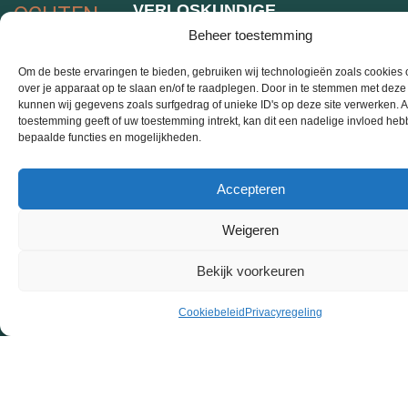
VERLOSKUNDIGE
OCHTEN
4051 EP Ochten
ZORG
Beheer toestemming
0344-642350
ONZE
TEAM
team@verloskundi
TELEFONISCHE
Om de beste ervaringen te bieden, gebruiken wij technologieën zoals cookies 
over je apparaat op te slaan en/of te raadplegen. Door in te stemmen met dez
KvK: 30268122
SPREEKUREN
ECHO
kunnen wij gegevens zoals surfgedrag of unieke ID's op deze site verwerken. A
Maandag,
toestemming geeft of uw toestemming intrekt, kan dit een nadelige invloed he
ALGEMENE
bepaalde functies en mogelijkheden.
CONTACT
VOORWAARDEN
dinsdag,
VOLG ONS
donderdag
KLACHTENREGELIN
Accepteren
08.30-15.00 uur
PRIVACYREGELING
Woensdag en
Cookiebeleid
Weigeren
vrijdag 08.30-
(EU)
14.00 uur
Bekijk voorkeuren
Cookiebeleid
Privacyregeling